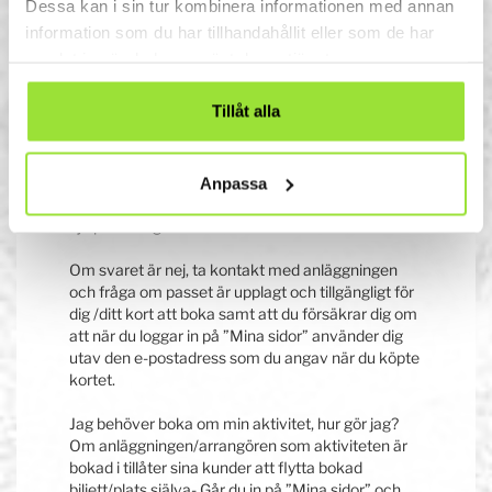
Dessa kan i sin tur kombinera informationen med annan
Jag kan inte boka
information som du har tillhandahållit eller som de har
samlat in när du har använt deras tjänster.
in mig på ett pass?
Tillåt alla
Finns passet valbart för dig?
Om ja, vad sker när du trycker på boka? Får du
något meddelande och om ja, vad står det för
något? Ta kontakt med anläggningen och
Anpassa
förmedla vad det står när du ej kan boka, så
hjälper de dig vidare.
Om svaret är nej, ta kontakt med anläggningen
och fråga om passet är upplagt och tillgängligt för
dig /ditt kort att boka samt att du försäkrar dig om
att när du loggar in på ”Mina sidor” använder dig
utav den e-postadress som du angav när du köpte
kortet.
Jag behöver boka om min aktivitet, hur gör jag?
Om anläggningen/arrangören som aktiviteten är
bokad i tillåter sina kunder att flytta bokad
biljett/plats själva- Går du in på ”Mina sidor” och